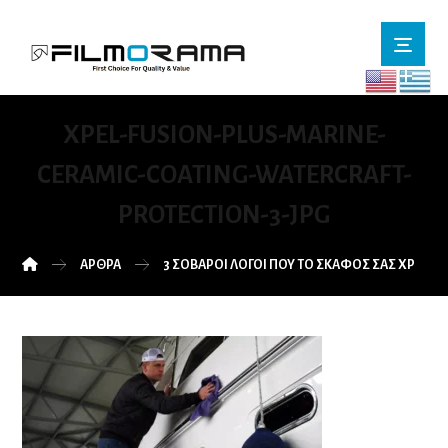
XPEL-FUSION-PLUS-MARINE-
CERAMIC-COATING-WATERCRAFT-
PROTECTION-3-JPG
ΆΡΘΡΑ
3 ΣΟΒΑΡΟΊ ΛΌΓΟΙ ΠΟΥ ΤΟ ΣΚΆΦΟΣ ΣΑΣ ΧΡΕΙΆΖΕ