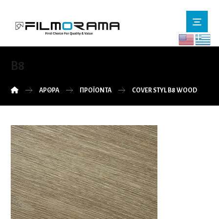
B8
ΆΡΘΡΑ
ΠΡΟΪΌΝΤΑ
COVER STYL B8 WOOD