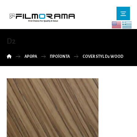
D2
ΆΡΘΡΑ
ΠΡΟΪΌΝΤΑ
COVER STYL D2 WOOD