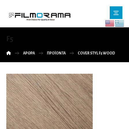
F5
ΆΡΘΡΑ
ΠΡΟΪΌΝΤΑ
COVER STYL F5 WOOD