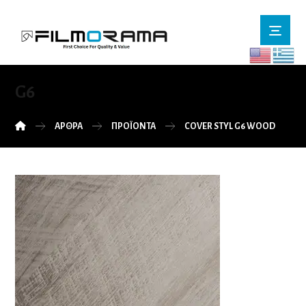
G6
ΆΡΘΡΑ
ΠΡΟΪΌΝΤΑ
COVER STYL G6 WOOD