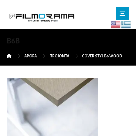
B6B
ΆΡΘΡΑ
ΠΡΟΪΌΝΤΑ
COVER STYL B6 WOOD