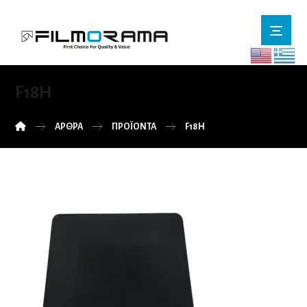
F18H
ΆΡΘΡΑ
ΠΡΟΪΌΝΤΑ
F18H