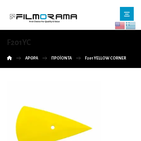
F201YC
ΆΡΘΡΑ
ΠΡΟΪΌΝΤΑ
F201 YELLOW CORNER