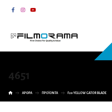
4651
ΆΡΘΡΑ
ΠΡΟΪΌΝΤΑ
F20 YELLOW GATOR BLADE