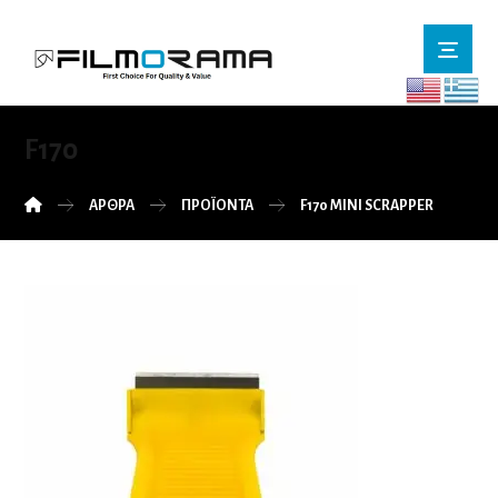
F170
ΆΡΘΡΑ
ΠΡΟΪΌΝΤΑ
F170 MINI SCRAPPER