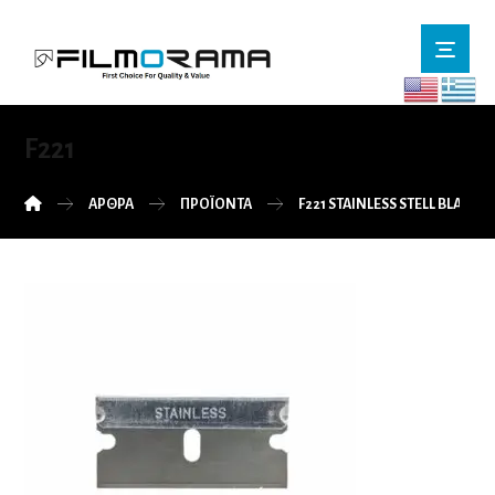
F221
ΆΡΘΡΑ
ΠΡΟΪΌΝΤΑ
F221 STAINLESS STELL BLADE 1.