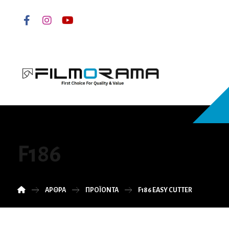
F186
ΆΡΘΡΑ
ΠΡΟΪΌΝΤΑ
F186 EASY CUTTER