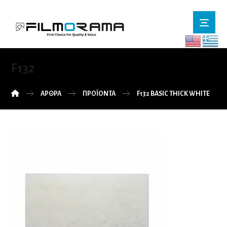
F132
ΆΡΘΡΑ
ΠΡΟΪΌΝΤΑ
F132 BASIC THICK WHITE