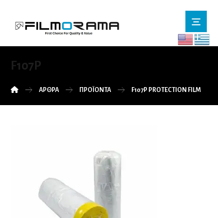
F107P
ΆΡΘΡΑ
ΠΡΟΪΌΝΤΑ
F107P PROTECTION FILM