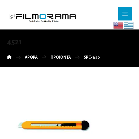
4521
ΆΡΘΡΑ
ΠΡΟΪΌΝΤΑ
SPC-1/40