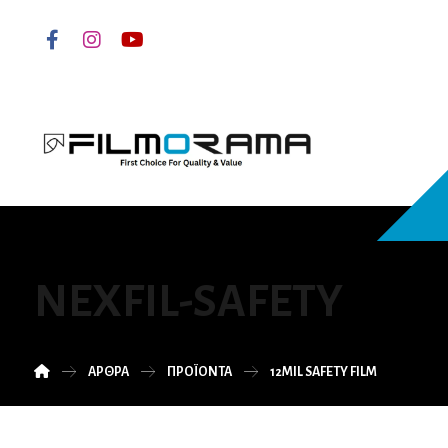
NEXFIL-SAFETY
ΆΡΘΡΑ
ΠΡΟΪΌΝΤΑ
12MIL SAFETY FILM