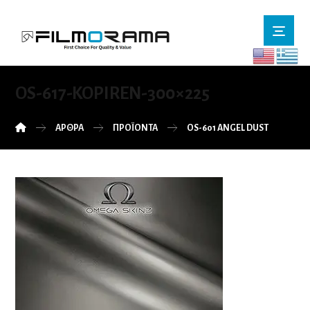
OS-617-KOPIREN-300×225
ΆΡΘΡΑ
ΠΡΟΪΌΝΤΑ
OS-601 ANGEL DUST