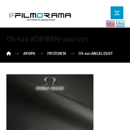
OS-622-KOPIREN-300×225
ΆΡΘΡΑ
ΠΡΟΪΌΝΤΑ
OS-601 ANGEL DUST