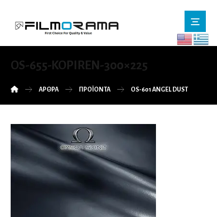
OS-655-KOPIREN-300×225
ΆΡΘΡΑ
ΠΡΟΪΌΝΤΑ
OS-601 ANGEL DUST