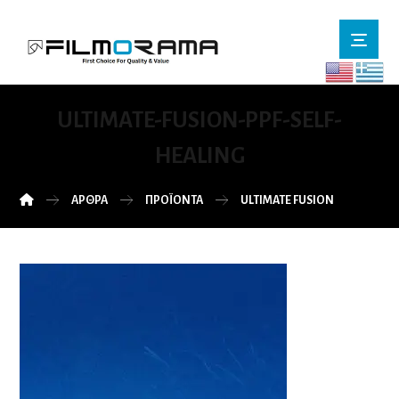
ULTIMATE-FUSION-PPF-SELF-
HEALING
ΆΡΘΡΑ
ΠΡΟΪΌΝΤΑ
ULTIMATE FUSION