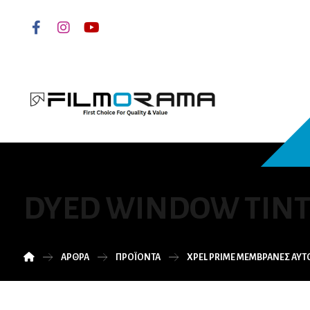
DYED WINDOW TIN
ΆΡΘΡΑ
ΠΡΟΪΌΝΤΑ
XPEL PRIME ΜΕΜΒΡΑΝΕΣ ΑΥ