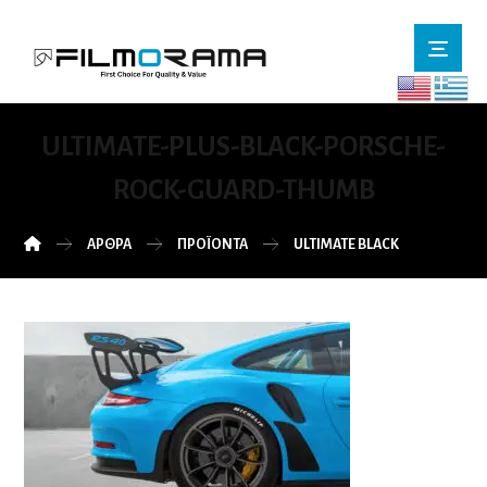
ULTIMATE-PLUS-BLACK-PORSCHE-
ROCK-GUARD-THUMB
ΆΡΘΡΑ
ΠΡΟΪΌΝΤΑ
ULTIMATE BLACK