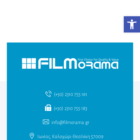
Ανο
(+30) 2310 755 161
(+30) 2310 755 183
info@filmorama.gr
Ιωνίας, Καλοχώρι Θεσ/νίκη 57009