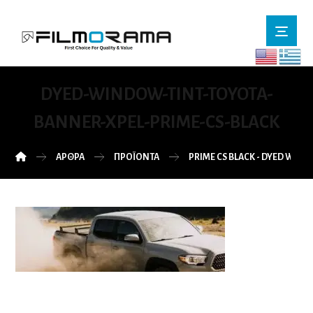
DYED-WINDOW-TINT-TOYOTA-
BANNER-XPEL-PRIME-CS-BLACK
ΆΡΘΡΑ
ΠΡΟΪΌΝΤΑ
PRIME CS BLACK - DYED WIN