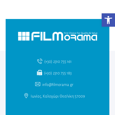
Ανο
(+30) 2310 755 161
(+30) 2310 755 183
info@filmorama.gr
Ιωνίας, Καλοχώρι Θεσ/νίκη 57009