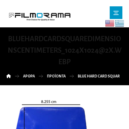
BLUEHARDCARDSQUAREDIMENSIO
NSCENTIMETERS_1024X1024@2X.W
EBP
ΆΡΘΡΑ
ΠΡΟΪΌΝΤΑ
BLUE HARD CARD SQUARE CO