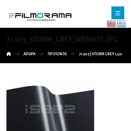
71.903_STORM_GREY_WEBSITE.JPG
ΆΡΘΡΑ
ΠΡΟΪΌΝΤΑ
71.903 | STORM GREY 1,52M Π