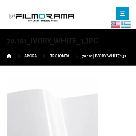
70.101_IVORY_WHITE_3.JPG
ΆΡΘΡΑ
ΠΡΟΪΌΝΤΑ
70.101 | IVORY WHITE 1,52M Π