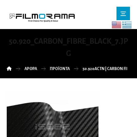
50.920_CARBON_FIBRE_BLACK_7.JP
G
ΆΡΘΡΑ
ΠΡΟΪΌΝΤΑ
50.920ACTN | CARBON FIBRE 