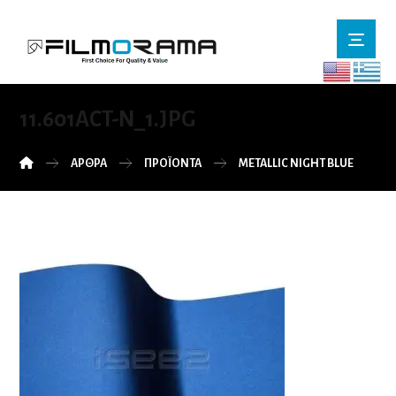
11.601ACT-N_1.JPG
ΆΡΘΡΑ
ΠΡΟΪΌΝΤΑ
METALLIC NIGHT BLUE