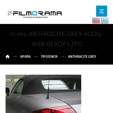
71.902-ANTHRACITE-GREY-AUDI3-
WEB-READY-1.JPG
ΆΡΘΡΑ
ΠΡΟΪΌΝΤΑ
ANTHRACITE GREY