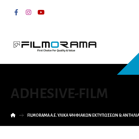
ADHESIVE-FILM
FILMORAMA Α.Ε. ΥΛΙΚΑ ΨΗΦΙΑΚΩΝ ΕΚΤΥΠΩΣΕΩΝ & ΑΝΤΗΛ