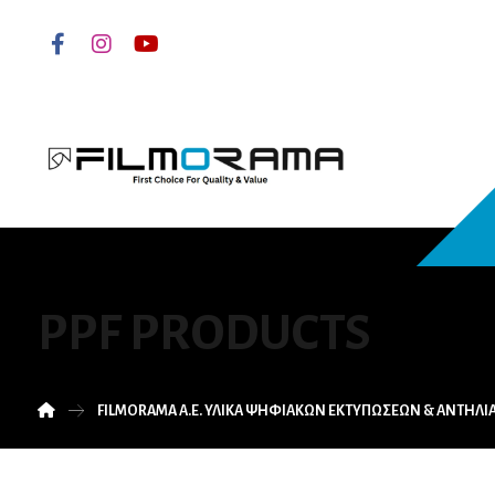
PPF PRODUCTS
FILMORAMA Α.Ε. ΥΛΙΚΑ ΨΗΦΙΑΚΩΝ ΕΚΤΥΠΩΣΕΩΝ & ΑΝΤΗΛ