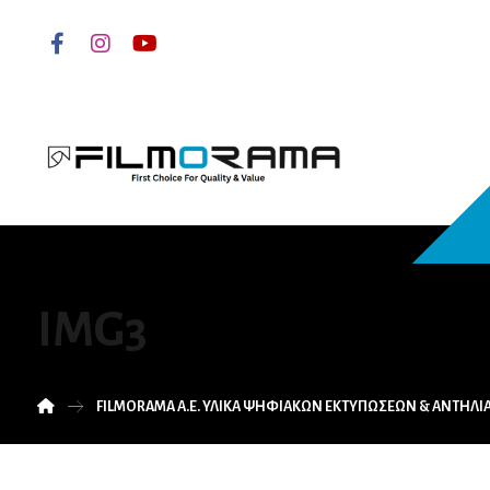
IMG3
FILMORAMA Α.Ε. ΥΛΙΚΑ ΨΗΦΙΑΚΩΝ ΕΚΤΥΠΩΣΕΩΝ & ΑΝΤΗΛ