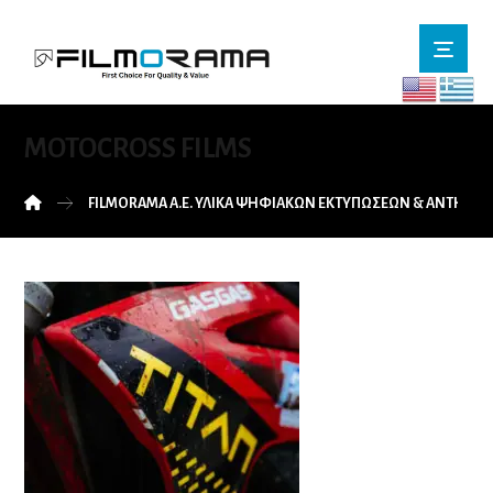
MOTOCROSS FILMS
FILMORAMA Α.Ε. ΥΛΙΚΑ ΨΗΦΙΑΚΩΝ ΕΚΤΥΠΩΣΕΩΝ & ΑΝΤΗΛΙ