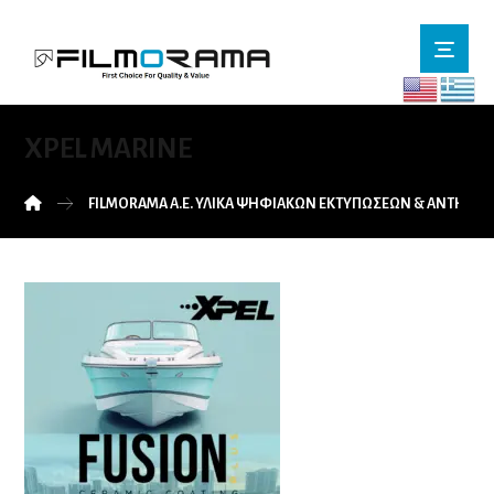
XPEL MARINE
FILMORAMA Α.Ε. ΥΛΙΚΑ ΨΗΦΙΑΚΩΝ ΕΚΤΥΠΩΣΕΩΝ & ΑΝΤΗΛΙ