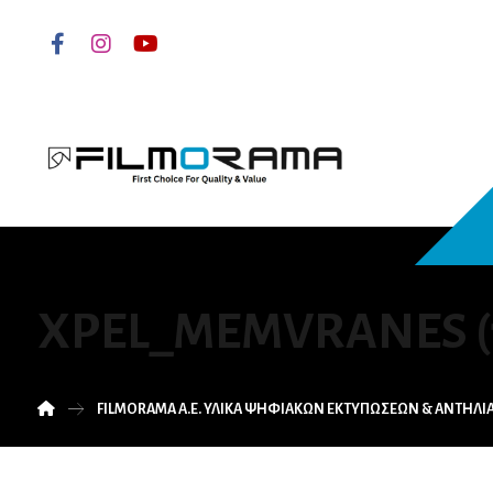
XPEL_MEMVRANES (
FILMORAMA Α.Ε. ΥΛΙΚΑ ΨΗΦΙΑΚΩΝ ΕΚΤΥΠΩΣΕΩΝ & ΑΝΤΗΛ