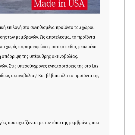
κή επιλογή στα συνηθισμένα προϊόντα του χώρου.
νδυσης των μεμβρανών. Ως αποτέλεσμα, τα προϊόντα
 και χωρίς παραμορφώσεις οπτικό πεδίο, μειωμένο
η απόρριψη της υπέρυθρης ακτινοβολίας.
νών. Στις υπερσύγχρονες εγκαταστάσεις της στο Las
δους ακτινοβολίας! Και βέβαια όλα τα προϊόντα της
ίες που σχετίζονται με τον τύπο της μεμβράνης που