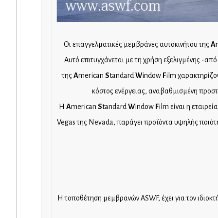
Οι επαγγελματικές μεμβράνες αυτοκινήτου της
A
Αυτό επιτυγχάνεται με τη χρήση εξελιγμένης -από
της
A
merican
S
tandard
W
indow
F
ilm χαρακτηρίζο
κόστος ενέργειας, αναβαθμισμένη προστ
Η
A
merican
S
tandard
W
indow
F
ilm είναι η εταιρε
Vegas της Nevada, παράγει προϊόντα υψηλής ποιότη
Η τοποθέτηση μεμβρανών ASWF, έχει για τον ιδιοκτ