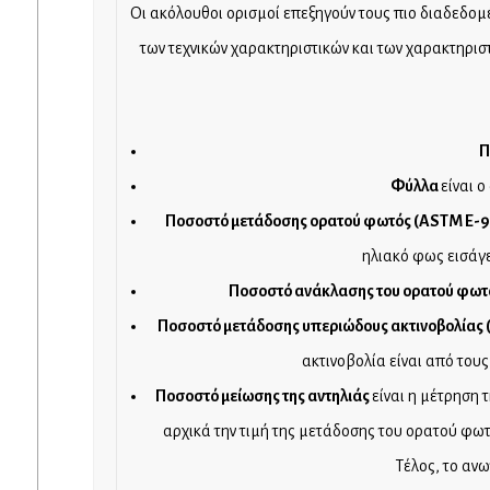
Οι ακόλουθοι ορισμοί επεξηγούν τους πιο διαδεδομ
των τεχνικών χαρακτηριστικών και των χαρακτηρισ
Π
Φύλλα
είναι 
Ποσοστό μετάδοσης ορατού φωτός (
ASTM
E
-
ηλιακό φως εισάγε
Ποσοστό ανάκλασης του ορατού φωτό
Ποσοστό μετάδοσης υπεριώδους ακτινοβολίας 
ακτινοβολία είναι από το
Ποσοστό μείωσης της αντηλιάς
είναι η μέτρηση 
αρχικά την τιμή της μετάδοσης του ορατού φωτ
Τέλος, το αν