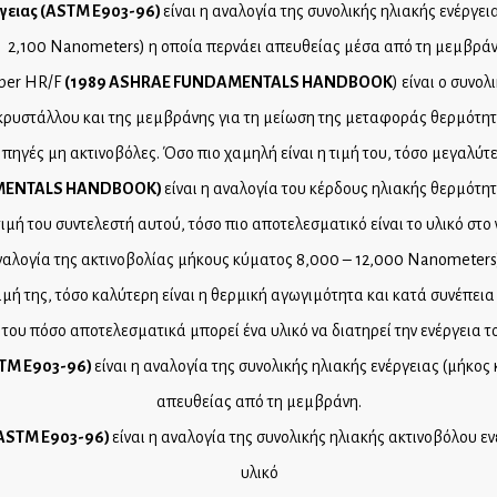
γειας (
ASTM
E
903-96)
είναι η αναλογία της συνολικής ηλιακής ενέργει
2,100 Nanometers) η οποία περνάει απευθείας μέσα από τη μεμβράν
 per HR/F
(1989
ASHRAE
FUNDAMENTALS
HANDBOOK
) είναι ο συνο
 κρυστάλλου και της μεμβράνης για τη μείωση της μεταφοράς θερμότητ
ηγές μη ακτινοβόλες. Όσο πιο χαμηλή είναι η τιμή του, τόσο μεγαλύτερ
ENTALS
HANDBOOK
)
είναι η αναλογία του κέρδους ηλιακής θερμότη
ιμή του συντελεστή αυτού, τόσο πιο αποτελεσματικό είναι το υλικό στο
αναλογία της ακτινοβολίας μήκους κύματος 8,000 – 12,000 Nanometers
ή της, τόσο καλύτερη είναι η θερμική αγωγιμότητα και κατά συνέπεια 
η του πόσο αποτελεσματικά μπορεί ένα υλικό να διατηρεί την ενέργεια τ
TM
E
903-96)
είναι η αναλογία της συνολικής ηλιακής ενέργειας (μήκο
απευθείας από τη μεμβράνη.
ASTM
E
903-96)
είναι η αναλογία της συνολικής ηλιακής ακτινοβόλου ε
υλικό