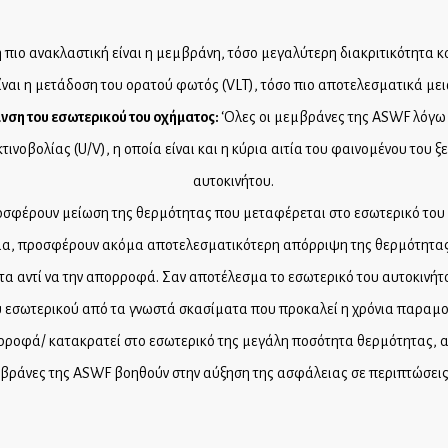
πιο ανακλαστική είναι η μεμβράνη, τόσο μεγαλύτερη διακριτικότητα κ
ναι η μετάδοση του ορατού φωτός (VLT), τόσο πιο αποτελεσματικά μει
ανση του εσωτερικού του οχήματος:
‘Ολες οι μεμβράνες της ASWF λόγω 
ινοβολίας (U/V), η οποία είναι και η κύρια αιτία του φαινομένου του 
αυτοκινήτου.
φέρουν μείωση της θερμότητας που μεταφέρεται στο εσωτερικό του α
μα, προσφέρουν ακόμα αποτελεσματικότερη απόρριψη της θερμότητας. 
τα αντί να την απορροφά. Σαν αποτέλεσμα το εσωτερικό του αυτοκινήτ
υ εσωτερικού από τα γνωστά σκασίματα που προκαλεί η χρόνια παραμον
ρροφά/ κατακρατεί στο εσωτερικό της μεγάλη ποσότητα θερμότητας, αυ
μβράνες της ASWF βοηθούν στην αύξηση της ασφάλειας σε περιπτώσει