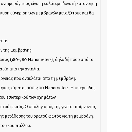
ς αναφοράς τους είναι η καλύτερη δυνατή κατανόηση
γκυρη σύγκριση των μεμβρανών μεταξύ τους και θα
rons.
όν της μεμβράνης.
φωτός (380-780 Nanometers), δηλαδή πόσο από το
σία από την αντηλιά.
νέργειας που ανακλάται από τη μεμβράνη.
με μήκος κύματος 100-400 Nanometers. Η υπεριώδης
του εσωτερικού των οχημάτων.
ρατού φωτός. Ο υπολογισμός της γίνεται παίρνοντας
 της μετάδοσης του ορατού φωτός για τη μεμβράνη.
 του κρυστάλλου.