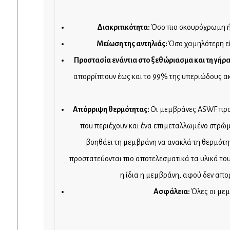
Διακριτικότητα:
Όσο πιο σκουρόχρωμη ή 
Μείωση της αντηλιάς:
Όσο χαμηλότερη εί
Προστασία ενάντια στο ξεθώριασμα και τη γήρ
απορρίπτουν έως και το 99% της υπεριώδους ακτ
Απόρριψη θερμότητας:
Οι μεμβράνες ASWF προσ
που περιέχουν και ένα επιμεταλλωμένο στρώ
βοηθάει τη μεμβράνη να ανακλά τη θερμότη
προστατεύονται πιο αποτελεσματικά τα υλικά το
η ίδια η μεμβράνη, αφού δεν απο
Ασφάλεια:
Όλες οι με