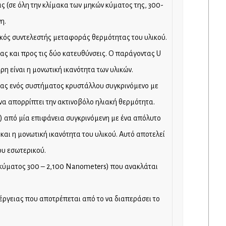
ας (σε όλη την κλίμακα των μηκών κύματος της, 300-
η.
λικός συντελεστής μεταφοράς θερμότητας του υλικού.
ας και προς τις δύο κατευθύνσεις. Ο παράγοντας U
η είναι η μονωτική ικανότητα των υλικών.
τας ενός συστήματος κρυστάλλου συγκρινόμενο με
 να απορρίπτει την ακτινοβόλο ηλιακή θερμότητα.
) από μία επιφάνεια συγκρινόμενη με ένα απόλυτο
και η μονωτική ικανότητα του υλικού. Αυτό αποτελεί
ου εσωτερικού.
ς κύματος 300 – 2,100 Nanometers) που ανακλάται
νέργειας που αποτρέπεται από το να διαπεράσει το