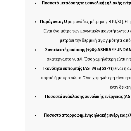
Ποσοστό μετάδοσης της συνολικής ηλιακής ενέρ
Παράγοντας
U
με μονάδες μέτρησης BTU/SQ. FT.
Είναι ένα μέτρο των μονωτικών ικανοτήτων του
μετράει την θερμική αγωγιμότητα από π
Συντελεστής σκίασης (1989
ASHRAE
FUNDAM
ακατέργαστο γυαλί. Όσο χαμηλότερη είναι η τ
Ικανότητα εκπομπής (
ASTM
E
408-71)
είναι η 
πομπό ή μαύρο σώμα. Όσο χαμηλότερη είναι η τιμ
έναν δείκτ
Ποσοστό ανάκλασης συνολικής ενέργειας (
AS
Ποσοστό απορροφημένης ηλιακής ενέργειας (