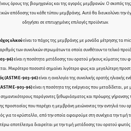
ένους όρους της βιομηχανίας και της αγοράς μεμβρανών. Ο σκοπός τη
τικών απόδοσης του κάθε τύπου μεμβράνης. Αυτό θα διευκολύνει την έ
οδηγήσει σε επιτυχημένες επιλογές προϊόντων.
άχος υλικού
είναι το πάχος της μεμβράνης με μονάδα μέτρησης τα mic
ο αριθμός των συνολικών στρωμάτων τα οποία συνθέτουν το τελικό προϊ
903-96)
είναι η ποσότητα μετάδοσης του ορατού μήκους κύματος του 
ται. Μικρότερο ποσοστό σημαίνει λιγότερο φως και μεγαλύτερη προστα
ς (
ASTM
E
-903-96)
είναι η αναλογία της συνολικής ορατής ηλιακής ε
(
ASTM
E
-903-96)
είναι η ποσότητα της ενέργειας που μεταδίδεται, 
υς σημαντικότερους παράγοντες ξεθωριάσματος και πρόωρης γήρανσης 
της προστασίας που παρέχει η μεμβράνη μειώνοντας την αντηλιά του ο
ός για το κρύσταλλο, από την οποία αφαιρούμε στη συνέχεια την τιμή
ωτέρω αποτέλεσμα διαιρείται με την τιμή μετάδοσης του ορατού φωτός