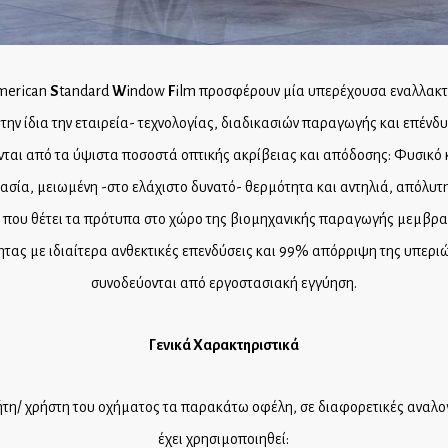
merican
S
tandard
W
indow
F
ilm προσφέρουν μία υπερέχουσα εναλλακτι
 την ίδια την εταιρεία- τεχνολογίας, διαδικασιών παραγωγής και επέ
νται από τα ύψιστα ποσοστά οπτικής ακρίβειας και απόδοσης: Φυσικό
ασία, μειωμένη -στο ελάχιστο δυνατό- θερμότητα και αντηλιά, απόλυτ
ία που θέτει τα πρότυπα στο χώρο της βιομηχανικής παραγωγής μεμβρα
τας με ιδιαίτερα ανθεκτικές επενδύσεις και 99% απόρριψη της υπεριώ
συνοδεύονται από εργοστασιακή εγγύηση.
Γενικά Χαρακτηριστικά
ήτη/ χρήστη του οχήματος τα παρακάτω οφέλη, σε διαφορετικές αναλογ
έχει χρησιμοποιηθεί: