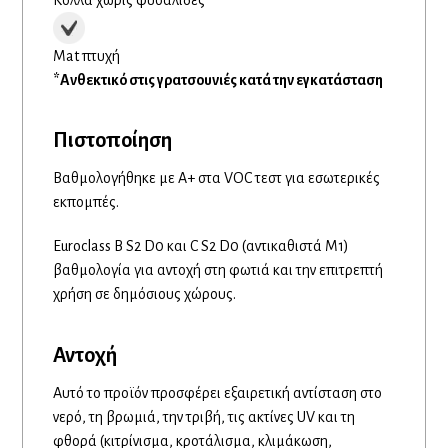
Mat πτυχή
*Ανθεκτικό στις γρατσουνιές κατά την εγκατάσταση
Πιστοποίηση
Βαθμολογήθηκε με A+ στα VOC τεστ για εσωτερικές
εκπομπές.
Euroclass B S2 D0 και C S2 D0 (αντικαθιστά M1)
βαθμολογία για αντοχή στη φωτιά και την επιτρεπτή
χρήση σε δημόσιους χώρους.
Αντοχή
Αυτό το προϊόν προσφέρει εξαιρετική αντίσταση στο
νερό, τη βρωμιά, την τριβή, τις ακτίνες UV και τη
φθορά (κιτρίνισμα, κροτάλισμα, κλιμάκωση,