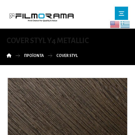
COVER STYL Y4 METALLIC
ΠΡΟΪΌΝΤΑ
COVER STYL