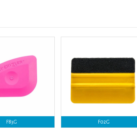
F83G
F02G