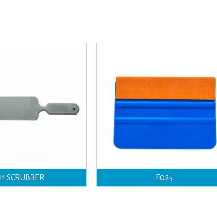
111 SCRUBBER
F025