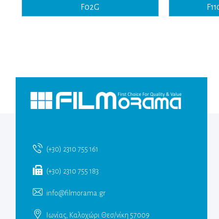
F02G
F1
(+30) 2310 755 161
(+30) 2310 755 183
info@filmorama.gr
Ιωνίας, Καλοχώρι Θεσ/νίκη 57009