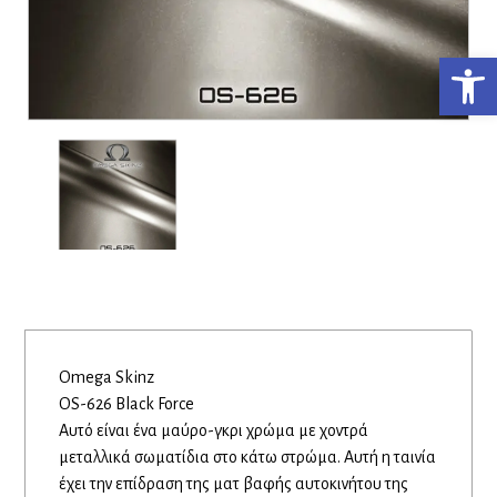
Ανο
Omega Skinz
OS-626 Black Force
Αυτό είναι ένα μαύρο-γκρι χρώμα με χοντρά
μεταλλικά σωματίδια στο κάτω στρώμα. Αυτή η ταινία
έχει την επίδραση της ματ βαφής αυτοκινήτου της