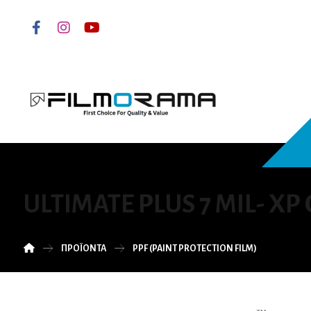
ULTIMATE PLUS 7 MIL- XP
ΠΡΟΪΌΝΤΑ
PPF (PAINT PROTECTION FILM)