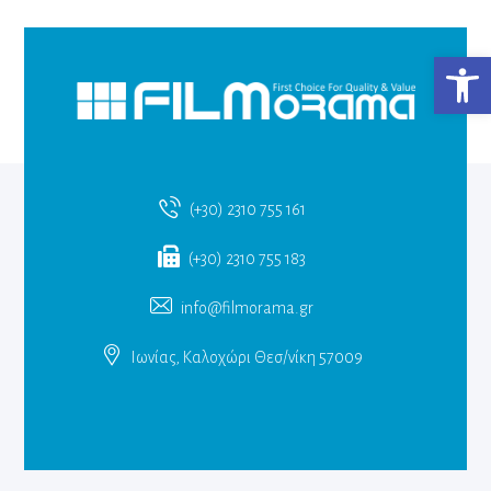
Ανο
(+30) 2310 755 161
(+30) 2310 755 183
info@filmorama.gr
Ιωνίας, Καλοχώρι Θεσ/νίκη 57009