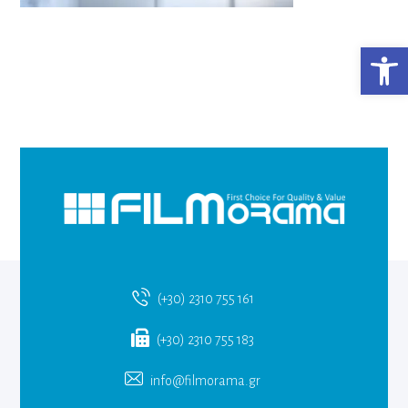
Ανο
(+30) 2310 755 161
(+30) 2310 755 183
info@filmorama.gr