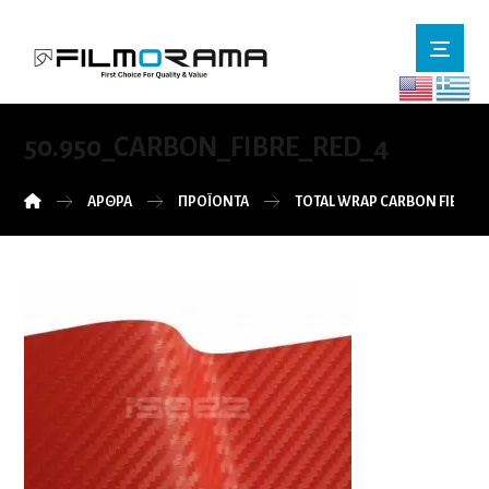
50.950_CARBON_FIBRE_RED_4
ΆΡΘΡΑ
ΠΡΟΪΌΝΤΑ
TOTAL WRAP CARBON FIBRE