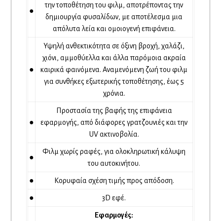
την τοποθέτηση του φιλμ, αποτρέποντας την
●
δημιουργία φυσαλίδων, με αποτέλεσμα μια
απόλυτα λεία και ομοιογενή επιφάνεια.
Υψηλή ανθεκτικότητα σε όξινη βροχή, χαλάζι,
χιόνι, αμμοθύελλα και άλλα παρόμοια ακραία
●
καιρικά φαινόμενα. Αναμενόμενη ζωή του φιλμ
για συνθήκες εξωτερικής τοποθέτησης, έως 5
χρόνια.
Προστασία της βαφής της επιφάνεια
●
εφαρμογής, από διάφορες γρατζουνιές και την
UV ακτινοβολία.
Φιλμ χωρίς ραφές, για ολοκληρωτική κάλυψη
●
του αυτοκινήτου.
●
Κορυφαία σχέση τιμής προς απόδοση.
●
3D εφέ.
Εφαρμογές: