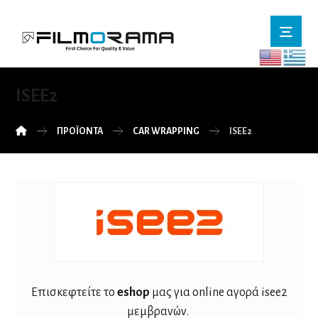
ISEE2
ΠΡΟΪΌΝΤΑ
CAR WRAPPING
ISEE2
Επισκεφτείτε το
eshop
μας για online αγορά isee2
μεμβρανών.