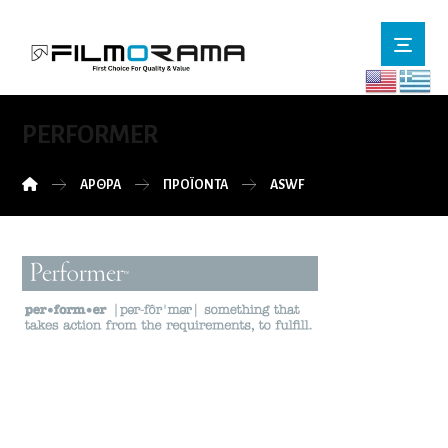
PERFORMER
ΆΡΘΡΑ
ΠΡΟΪΌΝΤΑ
ASWF