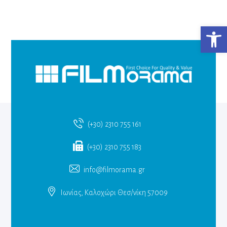
Ανο
(+30) 2310 755 161
(+30) 2310 755 183
info@filmorama.gr
Ιωνίας, Καλοχώρι Θεσ/νίκη 57009