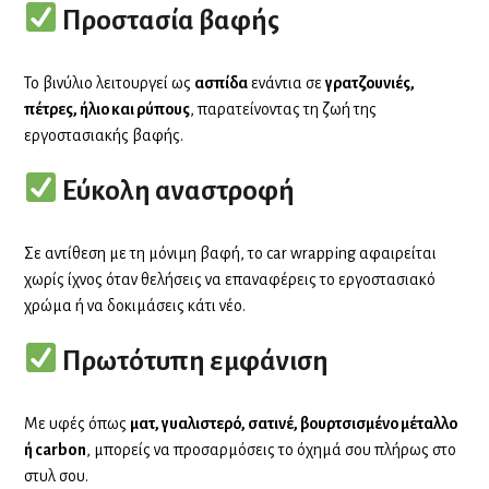
Προστασία βαφής
Το βινύλιο λειτουργεί ως
ασπίδα
ενάντια σε
γρατζουνιές,
πέτρες, ήλιο και ρύπους
, παρατείνοντας τη ζωή της
εργοστασιακής βαφής.
Εύκολη αναστροφή
Σε αντίθεση με τη μόνιμη βαφή, το car wrapping αφαιρείται
χωρίς ίχνος όταν θελήσεις να επαναφέρεις το εργοστασιακό
χρώμα ή να δοκιμάσεις κάτι νέο.
Πρωτότυπη εμφάνιση
Με υφές όπως
ματ, γυαλιστερό, σατινέ, βουρτσισμένο μέταλλο
ή carbon
, μπορείς να προσαρμόσεις το όχημά σου πλήρως στο
στυλ σου.