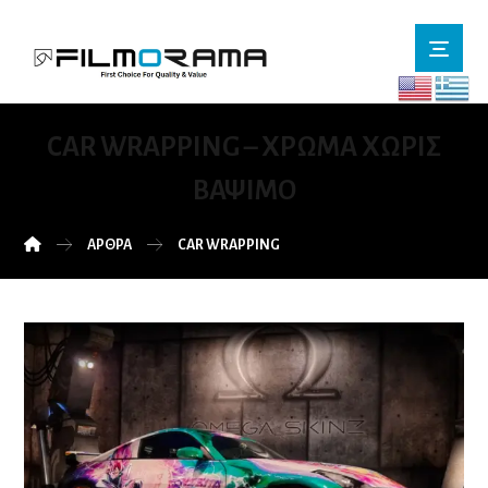
CAR WRAPPING – ΧΡΏΜΑ ΧΩΡΊΣ
ΒΆΨΙΜΟ
ΆΡΘΡΑ
CAR WRAPPING