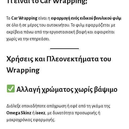
Τι είναι το Car Wrapping;
Το
Car Wrapping
είναι η
εφαρμογή ενός ειδικού βινυλικού φιλμ
σε όλο ή σε μέρος του αυτοκινήτου. Το φιλμ εφαρμόζεται με
ακρίβεια πάνω από την εργοστασιακή βαφή και αφαιρείται
χωρίς να την επηρεάσει.
Χρήσεις και Πλεονεκτήματα του
Wrapping
Αλλαγή χρώματος χωρίς βάψιμο
Διάλεξε οποιαδήποτε απόχρωση ή εφέ από τη γκάμα της
Omega Skinz
ή
isee2
, με δυνατότητα προσωρινής ή
μακροχρόνιας εφαρμογής.