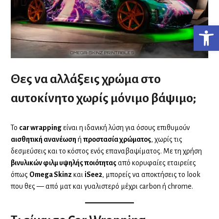
Ανο
Θες να αλλάξεις χρώμα στο
αυτοκίνητo χωρίς μόνιμο βάψιμο;
Το
car wrapping
είναι η ιδανική λύση για όσους επιθυμούν
αισθητική ανανέωση
ή
προστασία χρώματος
, χωρίς τις
δεσμεύσεις και το κόστος ενός επαναβαψίματος. Με τη χρήση
βινυλικών φιλμ υψηλής ποιότητας
από κορυφαίες εταιρείες
όπως
Omega Skinz
και
iSee2
, μπορείς να αποκτήσεις το look
που θες — από ματ και γυαλιστερό μέχρι carbon ή chrome.